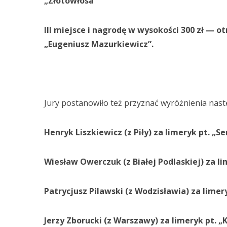
„Złotowłosa”
III miejsce i nagrodę w wysokości 300 zł — o
„Eugeniusz Mazurkiewicz”.
Jury postanowiło też przyznać wyróżnienia nas
Henryk Liszkiewicz (z Piły) za limeryk pt. „Se
Wiesław Owerczuk (z Białej Podlaskiej) za li
Patrycjusz Pilawski (z Wodzisławia) za limery
Jerzy Zborucki (z Warszawy) za limeryk pt. 