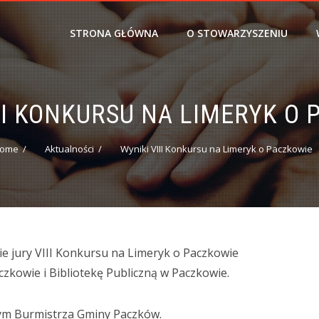
STRONA GŁÓWNA
O STOWARZYSZENIU
II KONKURSU NA LIMERYK O
ome
Aktualności
Wyniki VIII Konkursu na Limeryk o Paczkowie
ie jury VIII Konkursu na Limeryk o Paczkowie
kowie i Bibliotekę Publiczną w Paczkowie.
ym Burmistrza Gminy Paczków.