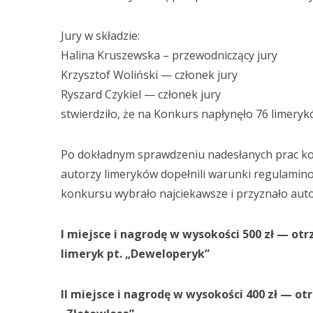
Jury w składzie:
Halina Kruszewska – przewodniczący jury
Krzysztof Woliński — członek jury
Ryszard Czykiel — członek jury
stwierdziło, że na Konkurs napłynęło 76 limery
Po dokładnym sprawdzeniu nadesłanych prac kon
autorzy limeryków dopełnili warunki regulamin
konkursu wybrało najciekawsze i przyznało aut
I miejsce i nagrodę w wysokości 500 zł — ot
limeryk pt. „Deweloperyk”
II miejsce i nagrodę w wysokości 400 zł — ot