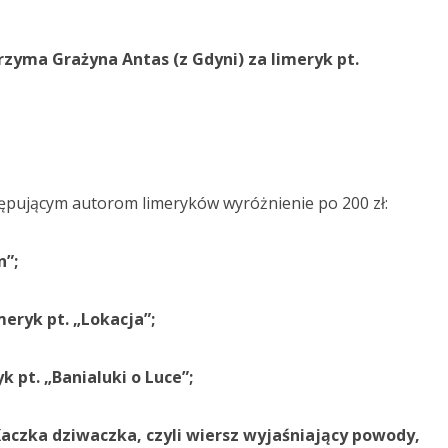
trzyma Grażyna Antas (z Gdyni) za limeryk pt.
tępującym autorom limeryków wyróżnienie po 200 zł:
n”;
meryk pt. „Lokacja”;
k pt. „Banialuki o Luce”;
„Kaczka dziwaczka, czyli wiersz wyjaśniający powody,