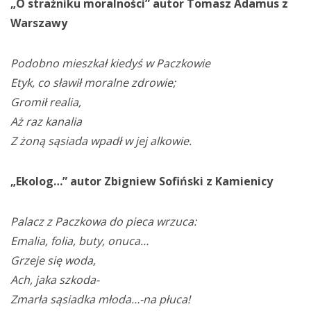
„O strażniku moralności” autor Tomasz Adamus z
Warszawy
Podobno mieszkał kiedyś w Paczkowie
Etyk, co sławił moralne zdrowie;
Gromił realia,
Aż raz kanalia
Z żoną sąsiada wpadł w jej alkowie.
„Ekolog…” autor Zbigniew Sofiński z Kamienicy
Palacz z Paczkowa do pieca wrzuca:
Emalia, folia, buty, onuca…
Grzeje się woda,
Ach, jaka szkoda-
Zmarła sąsiadka młoda…-na płuca!