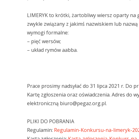
LIMERYK to krótki, żartobliwy wiersz oparty na 
zwykle związany z jakimś nazwiskiem lub nazwą 
wymogi formalne:
– pięć wersów;
– układ rymów aabba.
Prace prosimy nadsyłać do 31 lipca 2021 r. Do p
Kartę zgłoszenia oraz oświadczenia. Adres do w
elektroniczną biuro@pegaz.org.pl.
PLIKI DO POBRANIA
Regulamin:
Regulamin-Konkursu-na-limeryk-202
Karta zgłoszenia:
Karta-zgloszenia-Konkurs-na-