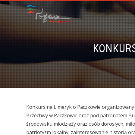
KONKURS
Konkurs na Limeryk o Paczkowie organizowany je
Brzechwy w Paczkowie oraz pod patronatem Bur
środowisku młodzieży oraz osób dorosłych, miło
patriotyzm lokalny, zainteresowanie historią ora