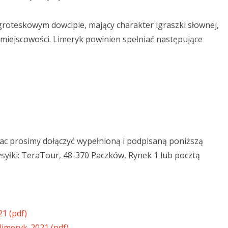
groteskowym dowcipie, mający charakter igraszki słownej,
miejscowości. Limeryk powinien spełniać następujące
rac prosimy dołączyć wypełnioną i podpisaną poniższą
ysyłki: TeraTour, 48-370 Paczków, Rynek 1 lub pocztą
1 (pdf)
limeryk-2021 (pdf)